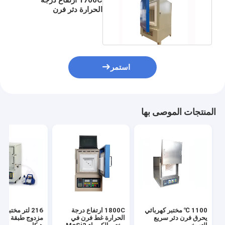
الحرارة دثر فرن
السيراميك Sintring منتج
جديد
استمر
المنتجات الموصى بها
1100 ℃ مختبر كهربائي
1800C ارتفاع درجة
216 لتر مختبر 
يحرق فرن دثر سريع
الحرارة غط فرن في
مزدوج طبقة سلك