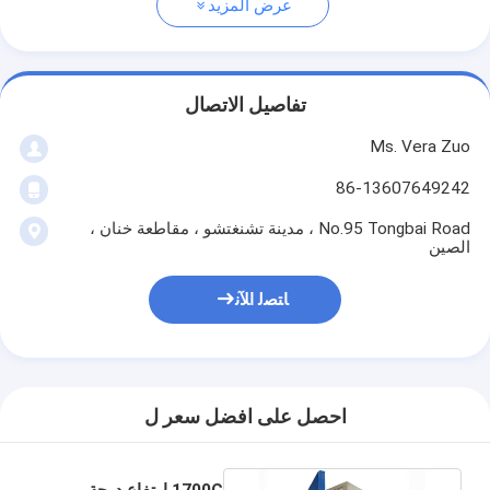
عرض المزيد
تفاصيل الاتصال
Ms. Vera Zuo
86-13607649242
No.95 Tongbai Road ، مدينة تشنغتشو ، مقاطعة خنان ،
الصين
ﺎﺘﺼﻟ ﺍﻶﻧ
احصل على افضل سعر ل
1700C ارتفاع درجة