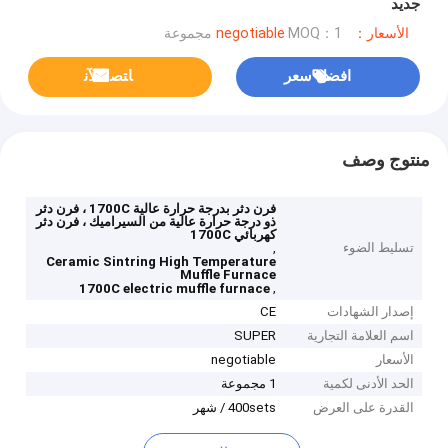
جديد
الأسعار：negotiable
MOQ：1 مجموعة
افضل سعر
ﺎﺘﺼﻟ ﺍﻶﻧ
منتوج وصف
فرن دثر بدرجة حرارة عالية 1700C ، فرن دثر
ذو درجة حرارة عالية من السيراميك ، فرن دثر
كهربائي 1700C
تسليط الضوء
,
Ceramic Sintring High Temperature
Muffle Furnace
,
1700C electric muffle furnace
إصدار الشهادات
CE
اسم العلامة التجارية
SUPER
الأسعار
negotiable
الحد الأدنى لكمية
1 مجموعة
القدرة على العرض
400sets / شهر